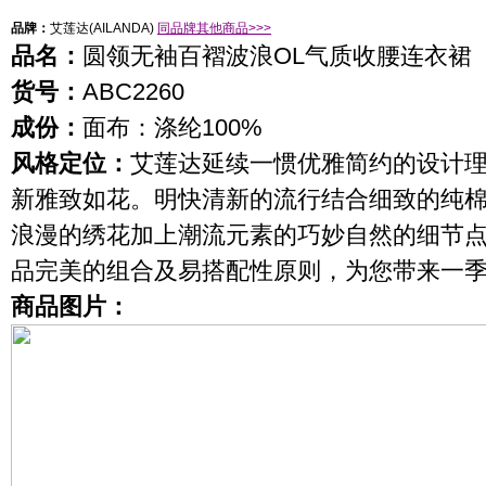
品牌：
艾莲达
(
AILANDA
)
同品牌其他商品>>>
品名：
圆领无袖百褶波浪OL气质收腰连衣裙
货号：
ABC2260
成份：
面布：涤纶100%
风格定位：
艾莲达延续一惯优雅简约的设计
新雅致如花。明快清新的流行结合细致的纯
浪漫的绣花加上潮流元素的巧妙自然的细节
品完美的组合及易搭配性原则，为您带来一
商品图片：