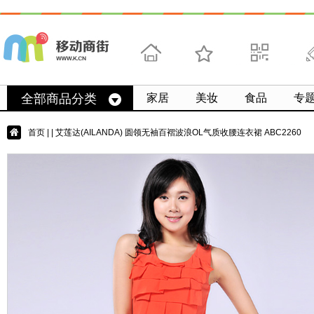
首页
收藏
求扫码
微
全部商品分类
家居
美妆
食品
专
首页
|
| 艾莲达(AILANDA) 圆领无袖百褶波浪OL气质收腰连衣裙 ABC2260