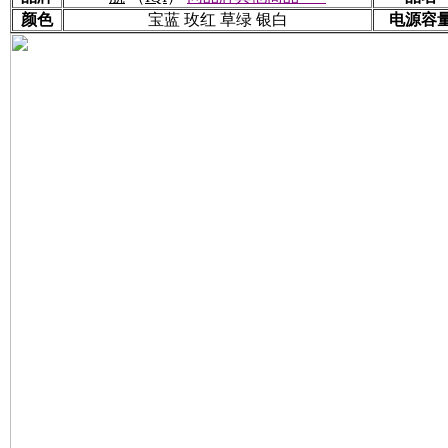
颜色
宝蓝 玫红 草绿 银白
电源容