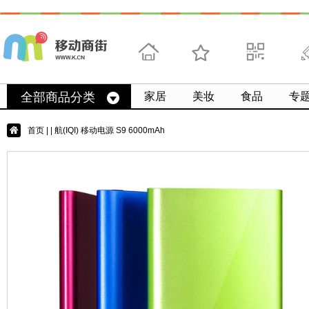
首页
收藏
求扫码
微
全部商品分类
家居
美妆
食品
专
首页
|
| 航(IQI) 移动电源 S9 6000mAh