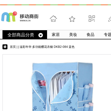
首页
收藏
求扫码
微
全部商品分类
家居
美妆
食品
专
首页
|
| 溢彩年华 多功能樱花衣橱 DKB2-084 蓝色