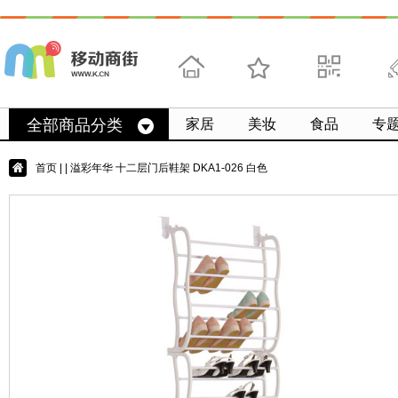
首页
收藏
求扫码
微
全部商品分类
家居
美妆
食品
专
首页
|
| 溢彩年华 十二层门后鞋架 DKA1-026 白色