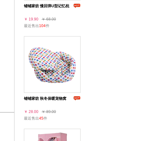
铺铺家纺 慢回弹U型记忆枕
￥ 19.90
￥ 68.00
最近售出
104
件
铺铺家纺 秋冬保暖宠物窝
￥ 28.00
￥ 89.00
最近售出
45
件