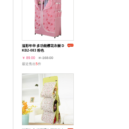
溢彩年华 多功能樱花衣橱 D
KB2-083 粉色
￥ 89.00
￥ 168.00
最近售出
5
件