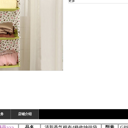
更多
服务
店铺介绍
品>>>
品名
清新香气棉布4格收纳挂袋
型号
GP