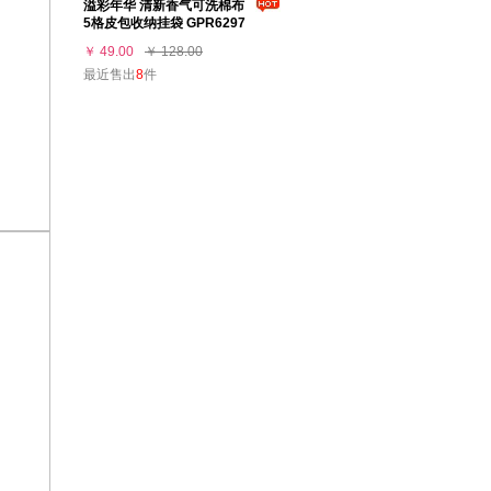
溢彩年华 清新香气可洗棉布
5格皮包收纳挂袋 GPR6297
￥ 49.00
￥ 128.00
最近售出
8
件