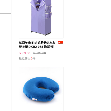
溢彩年华 时尚简易无纺布衣
柜衣橱 DKB2-058 浅紫/深
紫/蓝绿/草绿
￥ 69.00
￥ 129.00
最近售出
6
件