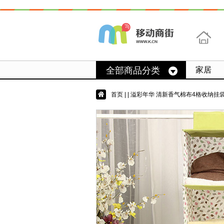
首页
全部商品分类
家居
首页
|
| 溢彩年华 清新香气棉布4格收纳挂袋 