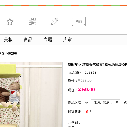
商品
收藏
求扫码
微博
美妆
食品
专题
店家
GPR6296
溢彩年华 清新香气棉布4格收纳挂袋 GPR
商品编码：273868
原价：
¥ 138.00
¥ 59.00
现价：
北京 北京市
物流运费：至
￥
最近售出：
6
件
分享到：