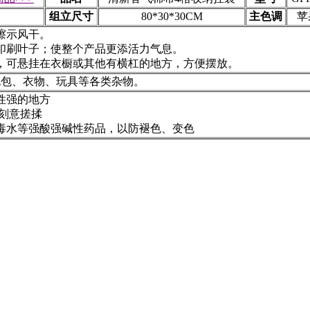
组立尺寸
80*30*30CM
主色调
苹
擦示风干。
印刷叶子；使整个产品更添活力气息。
，可悬挂在衣橱或其他有横杠的地方，方便摆放。
包包、衣物、玩具等各类杂物。
性强的地方
勿刻意搓揉
毒水等强酸强碱性药品，以防褪色、变色