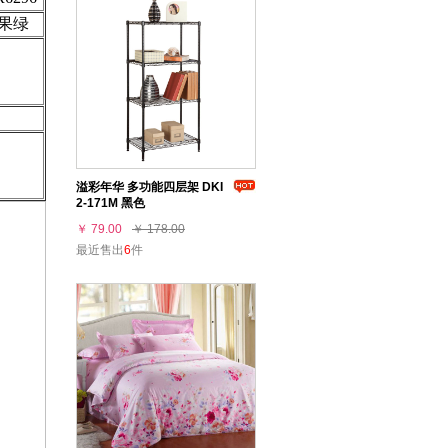
果绿
溢彩年华 多功能四层架 DKI
2-171M 黑色
￥ 79.00
￥ 178.00
最近售出
6
件