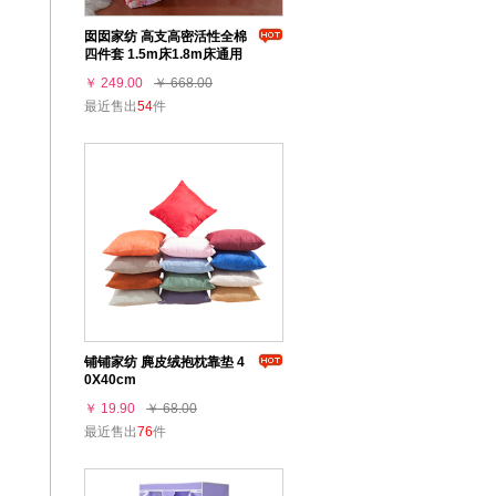
囡囡家纺 高支高密活性全棉
四件套 1.5m床1.8m床通用
￥ 249.00
￥ 668.00
最近售出
54
件
铺铺家纺 麂皮绒抱枕靠垫 4
0X40cm
￥ 19.90
￥ 68.00
最近售出
76
件