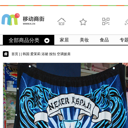
首页
收藏
求扫码
微
全部商品分类
家居
美妆
食品
专
首页
|
| 韩国 爱茉莉 浴裙 按扣 空调披肩