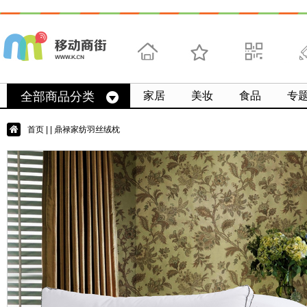
首页
收藏
求扫码
微
全部商品分类
家居
美妆
食品
专
首页
|
| 鼎禄家纺羽丝绒枕