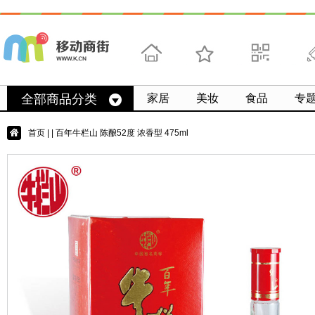
首页
收藏
求扫码
微
全部商品分类
家居
美妆
食品
专
首页
|
| 百年牛栏山 陈酿52度 浓香型 475ml