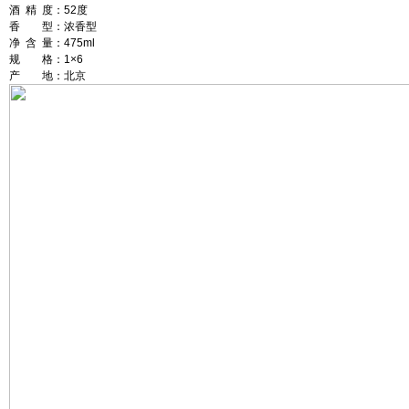
酒 精 度：52度
香 型：浓香型
净 含 量：475ml
规 格：1×6
产 地：北京