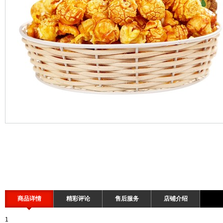
商品详情
精彩评论
售后服务
店铺介绍
1