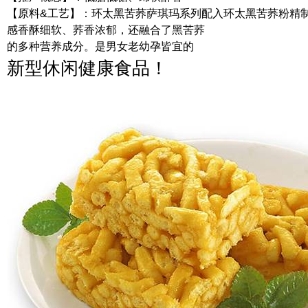
【原料&工艺】：环太黑苦荞萨琪玛系列配入环太黑苦荞粉精
感香酥细软、荞香浓郁，还融合了黑苦荞
的多种营养成分。是男女老幼孕皆宜的
新型休闲健康食品！