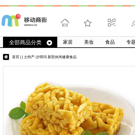
首页
收藏
求扫码
微
全部商品分类
家居
美妆
食品
专
首页
|
| 土特产-沙琪玛 新型休闲健康食品