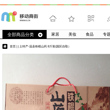
首页
收藏
求扫码
微
全部商品分类
家居
美妆
食品
专
首页
|
| 土特产-温县铁棍山药 8斤装(园区自取）