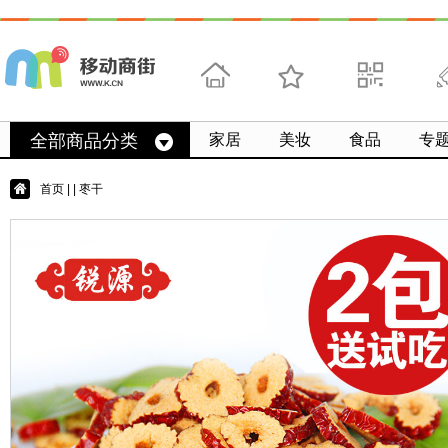
首页
收藏
求扫码
微
全部商品分类
家居
美妆
食品
专
首页
|
| 枣干