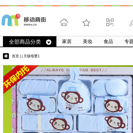
首页
收藏
求扫码
微
全部商品分类
家居
美妆
食品
专
首页
|
| 天猫母婴1